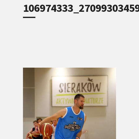
106974333_2709930345