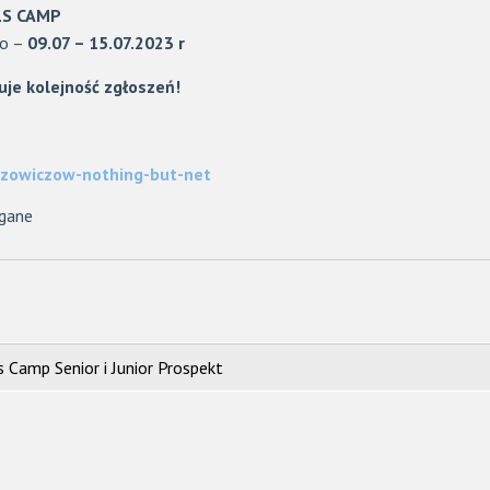
LS CAMP
ro –
09.07 – 15.07.2023 r
uje kolejność zgłoszeń!
ozowiczow-nothing-but-net
gane