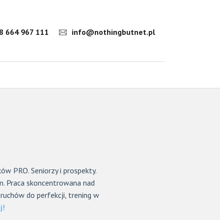
8 664 967 111
info@nothingbutnet.pl
ów PRO. Seniorzy i prospekty.
em. Praca skoncentrowana nad
uchów do perfekcji, trening w
j!